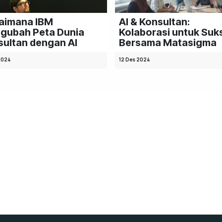
aimana IBM
AI & Konsultan:
gubah Peta Dunia
Kolaborasi untuk Suk
ultan dengan AI
Bersama Matasigma
2024
12 Des 2024