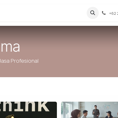
log
Ke Beranda
+62 
gma
Jasa Profesional